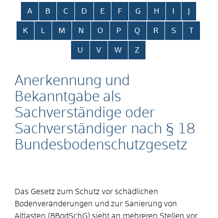
Alphabetisches Register überspringen
A
B
C
D
E
F
G
H
I
J
K
L
M
N
O
P
Q
R
S
T
U
V
W
Z
Anerkennung und
Bekanntgabe als
Sachverständige oder
Sachverständiger nach § 18
Bundesbodenschutzgesetz
Das Gesetz zum Schutz vor schädlichen
Bodenveränderungen und zur Sanierung von
Altlasten (BBodSchG) sieht an mehreren Stellen vor,