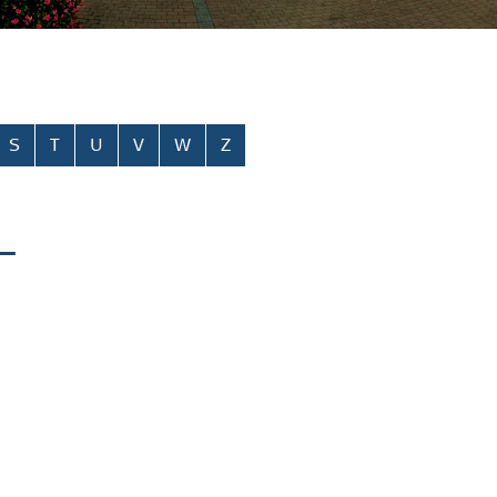
S
T
U
V
W
Z
-