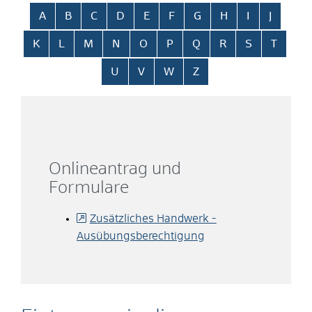
Alphabetisches Register überspringen
A
B
C
D
E
F
G
H
I
J
K
L
M
N
O
P
Q
R
S
T
U
V
W
Z
Onlineantrag und
Formulare
Zusätzliches Handwerk -
Ausübungsberechtigung