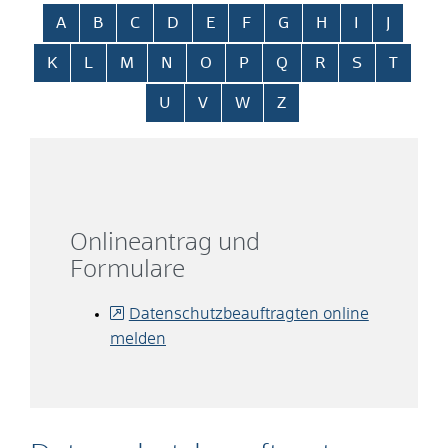
Alphabetisches Register überspringen
A
B
C
D
E
F
G
H
I
J
K
L
M
N
O
P
Q
R
S
T
U
V
W
Z
Onlineantrag und
Formulare
Datenschutzbeauftragten online
melden