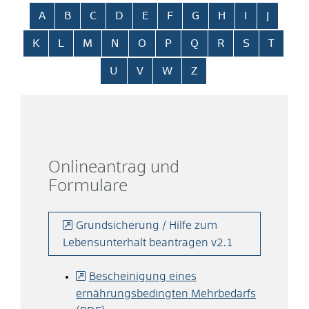
Alphabetisches Register überspringen
A
B
C
D
E
F
G
H
I
J
K
L
M
N
O
P
Q
R
S
T
U
V
W
Z
Onlineantrag und
Formulare
Grundsicherung / Hilfe zum
Lebensunterhalt beantragen v2.1
Bescheinigung eines
ernährungsbedingten Mehrbedarfs