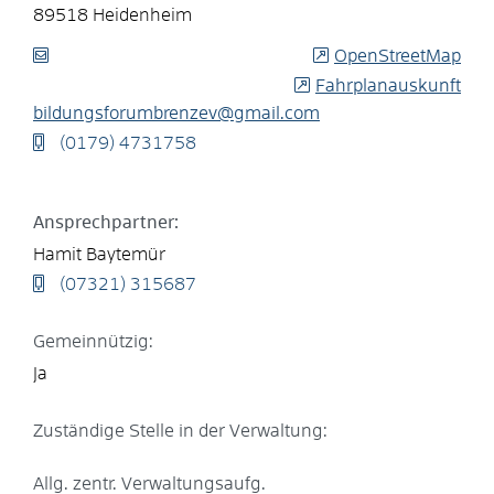
89518
Heidenheim
OpenStreetMap
Fahrplanauskunft
bildungsforumbrenzev@gmail.com
(01
79) 4
73
17
58
Ansprechpartner:
Hamit
Baytemür
(0
73
21) 31
56
87
Gemeinnützig:
Ja
Zuständige Stelle in der Verwaltung:
Allg. zentr. Verwaltungsaufg.