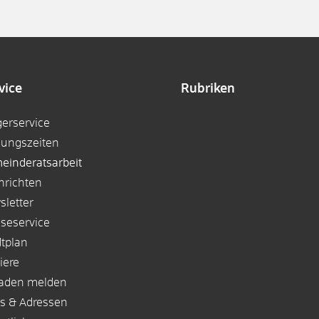
vice
Rubriken
gerservice
nungszeiten
einderatsarbeit
hrichten
sletter
sseservice
dtplan
iere
aden melden
ks & Adressen