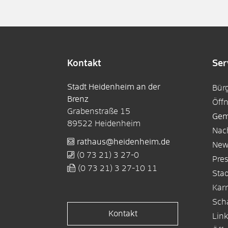
Kontakt
Ser
Stadt Heidenheim an der
Bür
Brenz
Öff
Grabenstraße 15
Gem
89522
Heidenheim
Nac
rathaus@heidenheim.de
New
(0
73
21) 3
27-0
Pre
(0
73
21) 3
27-10
11
Sta
Karr
Sch
Kontakt
Lin