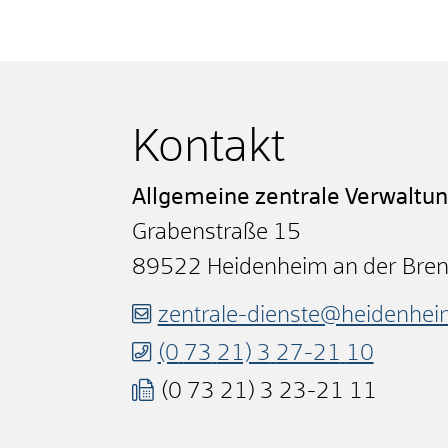
Kontakt
Allgemeine zentrale Verwaltu
Grabenstraße 15
89522
Heidenheim an der Bre
zentrale-dienste@heidenhei
(0
73
21) 3
27-21
10
(0
73
21) 3
23-21
11