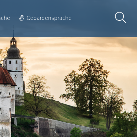
ache
Gebärdensprache