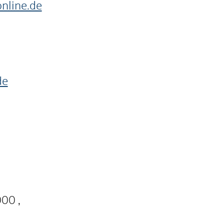
nline.de
de
000