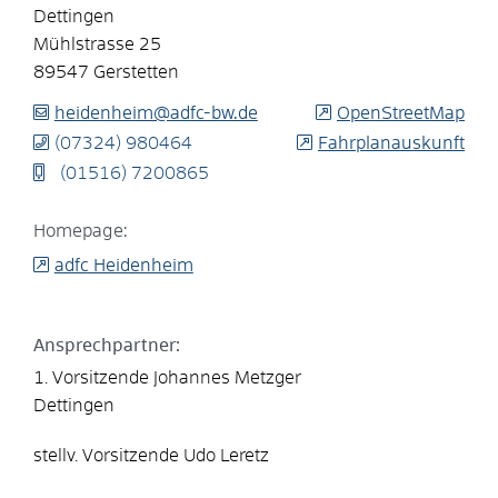
Dettingen
Mühlstrasse 25
89547
Gerstetten
heidenheim@adfc-bw.de
OpenStreetMap
(0
73
24) 98
04
64
Fahrplanauskunft
(0
15
16) 7
20
08
65
Homepage:
adfc Heidenheim
Ansprechpartner:
1. Vorsitzende
Johannes
Metzger
Dettingen
stellv. Vorsitzende
Udo
Leretz