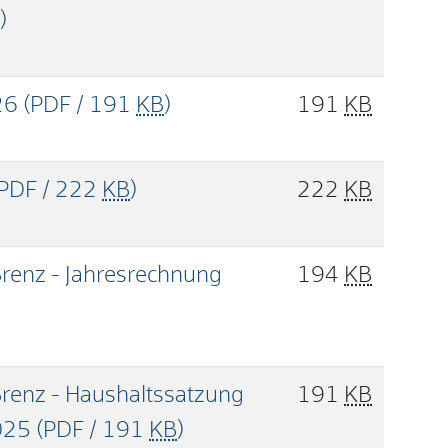
)
26
(PDF / 191
KB
)
191
KB
(PDF / 222
KB
)
222
KB
renz - Jahresrechnung
194
KB
renz - Haushaltssatzung
191
KB
2025
(PDF / 191
KB
)