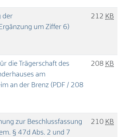
g der
212
KB
rgänzung um Ziffer 6)
r die Trägerschaft des
208
KB
inderhauses am
eim an der Brenz
(PDF / 208
hung zur Beschlussfassung
210
KB
em. § 47d Abs. 2 und 7