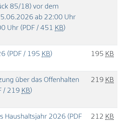
tück 85/18) vor dem
5.06.2026 ab 22:00 Uhr
00 Uhr
(PDF / 451
KB
)
26
(PDF / 195
KB
)
195
KB
tzung über das Offenhalten
219
KB
F / 219
KB
)
as Haushaltsjahr 2026
(PDF
212
KB