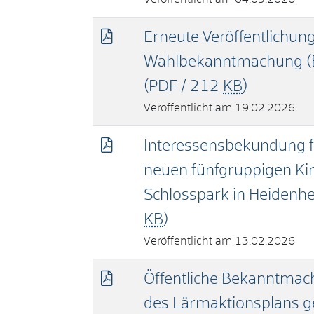
Erneute Veröffentlichun
Wahlbekanntmachung (E
(PDF / 212
KB
)
19.02.2026
Interessensbekundung fü
neuen fünfgruppigen K
Schlosspark in Heidenh
KB
)
13.02.2026
Öffentliche Bekanntmac
des Lärmaktionsplans g