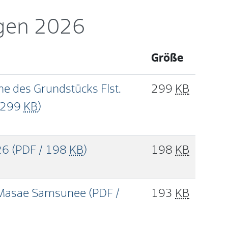
gen 2026
Größe
che des Grundstücks Flst.
299
KB
/ 299
KB
)
26
(PDF / 198
KB
)
198
KB
 - Masae Samsunee
(PDF /
193
KB