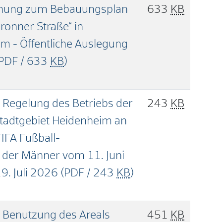
chung zum Bebauungsplan
633
KB
ronner Straße“ in
m - Öffentliche Auslegung
PDF / 633
KB
)
 Regelung des Betriebs der
243
KB
tadtgebiet Heidenheim an
IFA Fußball-
 der Männer vom 11. Juni
19. Juli 2026
(PDF / 243
KB
)
 Benutzung des Areals
451
KB