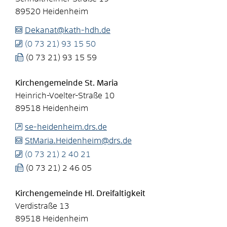
89520
Heidenheim
Dekanat@kath-hdh.de
(0
73
21) 93
15
50
(0
73
21) 93
15
59
Kirchengemeinde St. Maria
Heinrich-Voelter-Straße 10
89518
Heidenheim
se-heidenheim.drs.de
StMaria.Heidenheim@drs.de
(0
73
21) 2
40
21
(0
73
21) 2
46
05
Kirchengemeinde Hl. Dreifaltigkeit
Verdistraße 13
89518
Heidenheim