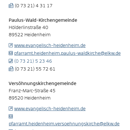
(0
73
21) 4
31
17
Paulus-Wald-Kirchengemeinde
Hölderlinstraße 40
89522
Heidenheim
www.evangelisch-heidenheim.de
pfarramt.heidenheim.paulus-waldkirche@elkw.de
(0
73
21) 5
23
46
(0
73
21) 55
72
61
Versöhnungskirchengemeinde
Franz-Marc-Straße 45
89520
Heidenheim
www.evangelisch-heidenheim.de
pfarramt.heidenheim.versoehnungskirche@elkw.de