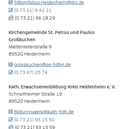
StBonifatius.Heidenheim@drs.de
(0
73
21) 6
42
21
(0
73
21) 96
18
29
Kirchengemeinde St. Petrus und Paulus
Großkuchen
Mettenleiterstraße 9
89520
Heidenheim
grosskuchen@se-hdhn.de
(0
73
67) 25
74
Kath. Erwachsenenbildung Kreis Heidenheim e. V.
Schnaitheimer Straße 19
89520
Heidenheim
Bildungswerk@kath-hdh.de
(0
73
21) 93
15
50
(0
73
21) 93
15
59