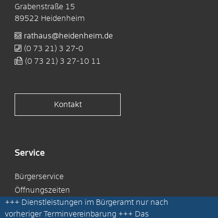
Grabenstraße 15
89522
Heidenheim
rathaus@heidenheim.de
(0
73
21) 3
27-0
(0
73
21) 3
27-10
11
Kontakt
Service
Bürgerservice
Öffnungszeiten
+++
Dienstleistungen im Bürgeramt nur nach
Gemeinderatsarbeit
vorheriger Terminvereinbarung
+++ Das
Nachrichten