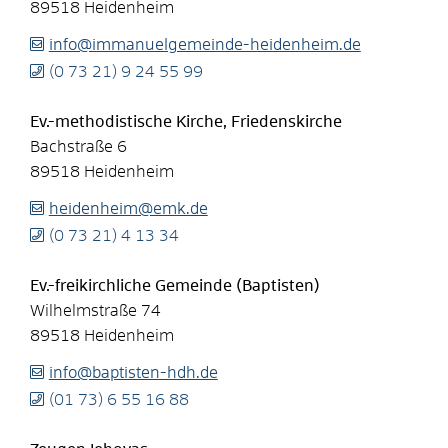
89518
Heidenheim
info@immanuelgemeinde-heidenheim.de
(0
73
21) 9
24
55
99
Ev.-methodistische Kirche, Friedenskirche
Bachstraße 6
89518
Heidenheim
heidenheim@emk.de
(0
73
21) 4
13
34
Ev.-freikirchliche Gemeinde (Baptisten)
Wilhelmstraße 74
89518
Heidenheim
info@baptisten-hdh.de
(01
73) 6
55
16
88