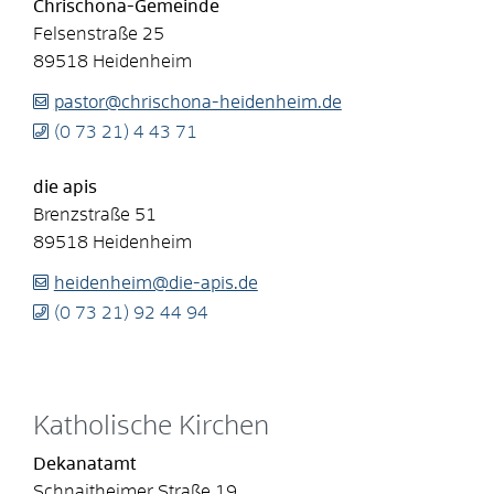
Chrischona-Gemeinde
Felsenstraße 25
89518
Heidenheim
pastor@chrischona-heidenheim.de
(0
73
21) 4
43
71
die apis
Brenzstraße 51
89518
Heidenheim
heidenheim@die-apis.de
(0
73
21) 92
44
94
Katholische Kirchen
Dekanatamt
Schnaitheimer Straße 19