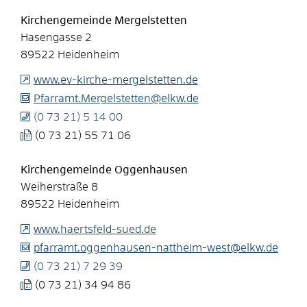
Kirchengemeinde Mergelstetten
Hasengasse 2
89522
Heidenheim
www.ev-kirche-mergelstetten.de
Pfarramt.Mergelstetten@elkw.de
(0
73
21) 5
14
00
(0
73
21) 55
71
06
Kirchengemeinde Oggenhausen
Weiherstraße 8
89522
Heidenheim
www.haertsfeld-sued.de
pfarramt.oggenhausen-nattheim-west@elkw.de
(0
73
21) 7
29
39
(0
73
21) 34
94
86