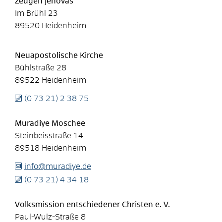
Zeugen Jehovas
Im Brühl 23
89520
Heidenheim
Neuapostolische Kirche
Bühlstraße 28
89522
Heidenheim
(0
73
21) 2
38
75
Muradiye Moschee
Steinbeisstraße 14
89518
Heidenheim
info@muradiye.de
(0
73
21) 4
34
18
Volksmission entschiedener Christen e. V.
Paul-Wulz-Straße 8