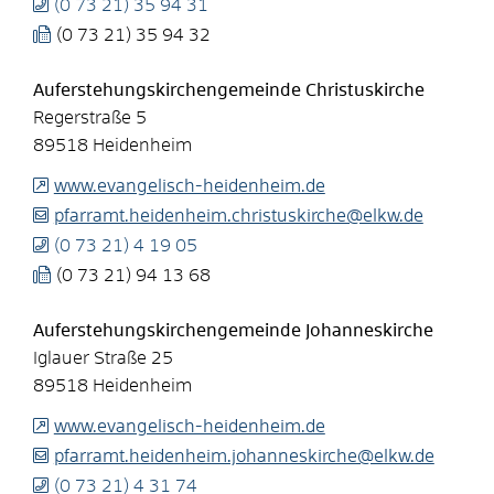
(0
73
21) 35
94
31
(0
73
21) 35
94
32
Auferstehungskirchengemeinde Christuskirche
Regerstraße 5
89518
Heidenheim
www.evangelisch-heidenheim.de
pfarramt.heidenheim.christuskirche@elkw.de
(0
73
21) 4
19
05
(0
73
21) 94
13
68
Auferstehungskirchengemeinde Johanneskirche
Iglauer Straße 25
89518
Heidenheim
www.evangelisch-heidenheim.de
pfarramt.heidenheim.johanneskirche@elkw.de
(0
73
21) 4
31
74