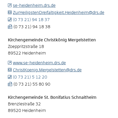
se-heidenheim.drs.de
ZurHeiligstenDreifaltigkeit.Heidenheim@drs.de
(0
73
21) 94
18
37
(0
73
21) 94
18
38
Kirchengemeinde Christkönig Mergelstetten
Zoeppritzstraße 18
89522
Heidenheim
www.se-heidenheim.drs.de
ChristKoenig.Mergelstetten@drs.de
(0
73
21) 5
12
20
(0
73
21) 55
80
90
Kirchengemeinde St. Bonifatius Schnaitheim
Brenzlestraße 32
89520
Heidenheim