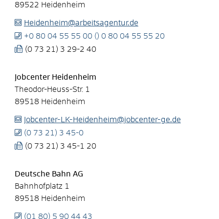
89522
Heidenheim
Heidenheim@arbeitsagentur.de
+0
80
04
55
55
00 () 0
80
04
55
55
20
(0
73
21) 3
29-2
40
Jobcenter Heidenheim
Theodor-Heuss-Str. 1
89518
Heidenheim
Jobcenter-LK-Heidenheim@jobcenter-ge.de
(0
73
21) 3
45-0
(0
73
21) 3
45-1
20
Deutsche Bahn AG
Bahnhofplatz 1
89518
Heidenheim
(01
80) 5
90
44
43