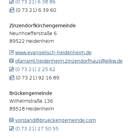
(0
73
21) 6
38
86
(0
73
21) 6
39
60
Zinzendorfkirchengemeinde
Neunhoefferstraße 6
89522
Heidenheim
www.evangelisch-heidenheim.de
pfarramt.heidenheim.zinzendorfhaus@elkw.de
(0
73
21) 2
25
62
(0
73
21) 92
16
89
Brückengemeinde
Wilhelmstraße 136
89518
Heidenheim
vorstand@brueckengemeinde.com
(0
73
21) 27
50
55