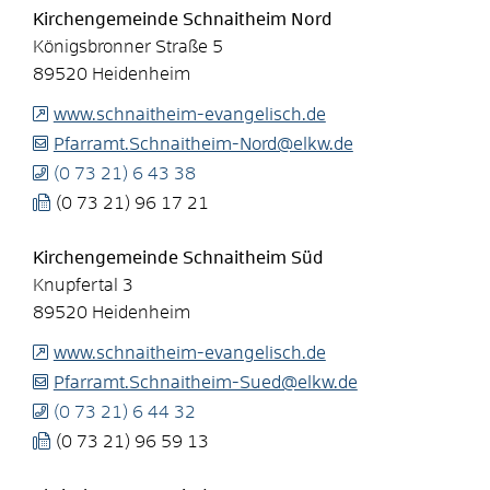
Kirchengemeinde Schnaitheim Nord
Königsbronner Straße 5
89520
Heidenheim
www.schnaitheim-evangelisch.de
Pfarramt.Schnaitheim-Nord@elkw.de
(0
73
21) 6
43
38
(0
73
21) 96
17
21
Kirchengemeinde Schnaitheim Süd
Knupfertal 3
89520
Heidenheim
www.schnaitheim-evangelisch.de
Pfarramt.Schnaitheim-Sued@elkw.de
(0
73
21) 6
44
32
(0
73
21) 96
59
13