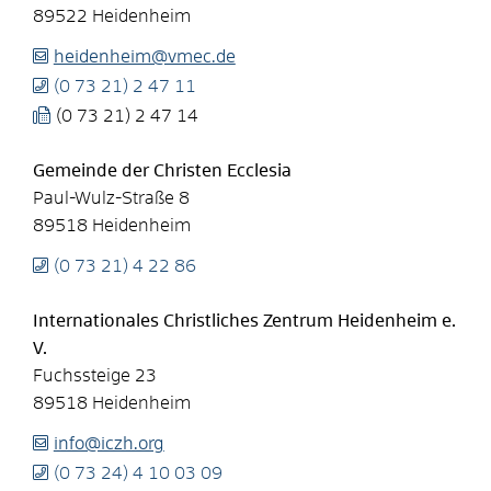
89522
Heidenheim
heidenheim@vmec.de
(0
73
21) 2
47
11
(0
73
21) 2
47
14
Gemeinde der Christen Ecclesia
Paul-Wulz-Straße 8
89518
Heidenheim
(0
73
21) 4
22
86
Internationales Christliches Zentrum Heidenheim e.
V.
Fuchssteige 23
89518
Heidenheim
info@iczh.org
(0
73
24) 4
10
03
09