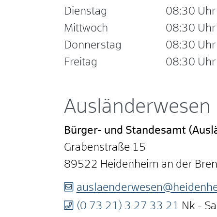
Dienstag
08:30 Uhr
Mittwoch
08:30 Uhr
Donnerstag
08:30 Uhr
Freitag
08:30 Uhr
Ausländerwesen
Bürger- und Standesamt (Aus
Grabenstraße 15
89522
Heidenheim an der Bre
auslaenderwesen@heidenhe
(0
73
21) 3
27
33
21
Nk - S