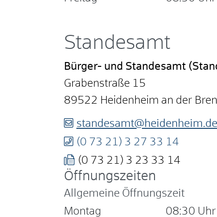
Standesamt
Bürger- und Standesamt (Sta
Grabenstraße 15
89522
Heidenheim an der Bre
standesamt@heidenheim.d
(0
73
21) 3
27
33
14
(0
73
21) 3
23
33
14
Öffnungszeiten
Allgemeine Öffnungszeit
Montag
08:30 Uhr