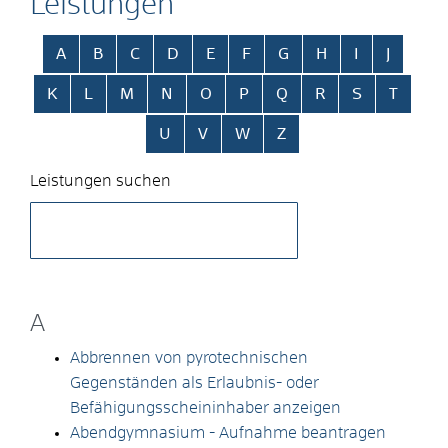
Leistungen
Alphabetisches Register überspringen
A
B
C
D
E
F
G
H
I
J
K
L
M
N
O
P
Q
R
S
T
U
V
W
Z
Leistungen suchen
A
Abbrennen von pyrotechnischen
Gegenständen als Erlaubnis- oder
Befähigungsscheininhaber anzeigen
Abendgymnasium - Aufnahme beantragen