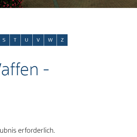
S
T
U
V
W
Z
affen -
bnis erforderlich.