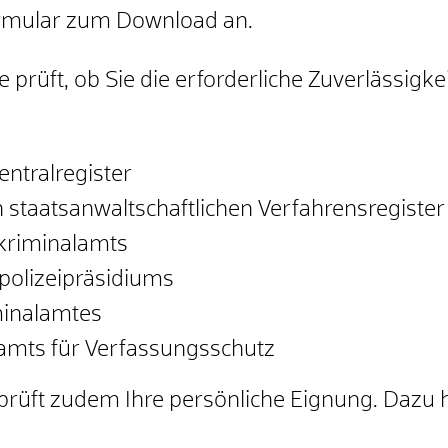
ormular zum Download an.
prüft, ob Sie die erforderliche Zuverlässigkei
ntralregister
 staatsanwaltschaftlichen Verfahrensregister
kriminalamts
olizeipräsidiums
minalamtes
mts für Verfassungsschutz
prüft zudem Ihre
persönliche Eignung.
D
azu h