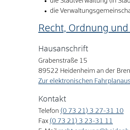
die Stadtverwaltung (in Sta
die Verwaltungsgemeinscha
Recht, Ordnung und 
Hausanschrift
Grabenstraße 15
89522
Heidenheim an der Bre
Zur elektronischen Fahrplanau
Kontakt
Telefon
(0
73
21) 3
27-31
10
Fax
(0
73
21) 3
23-31
11