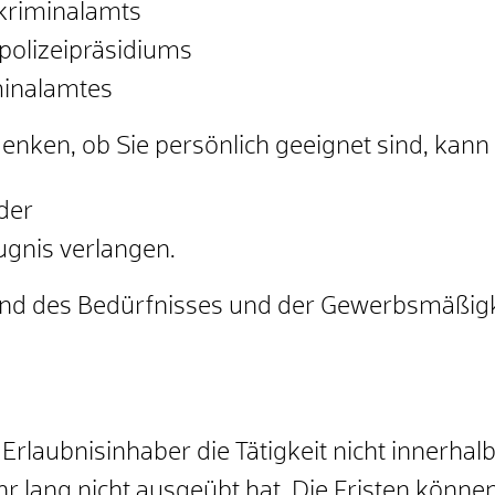
kriminalamts
olizeipräsidiums
minalamtes
nken, ob Sie persönlich geeignet sind, kann 
der
ugnis verlangen.
d des Bedürfnisses und der Gewerbsmäßigke
 Erlaubnisinhaber die Tätigkeit nicht innerhal
hr lang nicht ausgeübt hat. Die Fristen kön