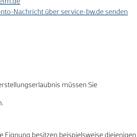
eim.de
onto-Nachricht über service-bw.de senden
herstellungserlaubnis müssen Sie
n.
he Eignung besitzen beispielsweise diejenigen