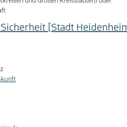
dtkreisen und Großen Kreisstädten) oder
ft
Sicherheit [Stadt Heidenhei
nz
skunft