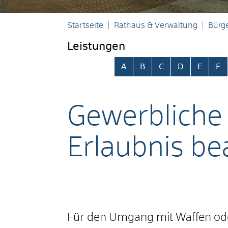
Startseite
Rathaus & Verwaltung
Bürge
Leistungen
Alphabetisches Register übersp
A
B
C
D
E
F
Gewerbliche 
Erlaubnis be
Für den Umgang mit Waffen oder 