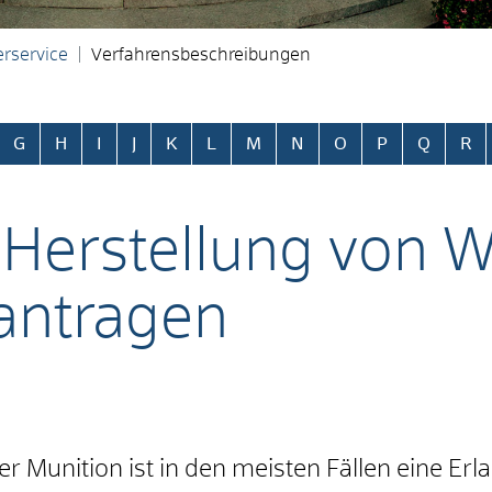
rservice
Verfahrensbeschreibungen
ringen
G
H
I
J
K
L
M
N
O
P
Q
R
Herstellung von W
antragen
Munition ist in den meisten Fällen eine Erlau