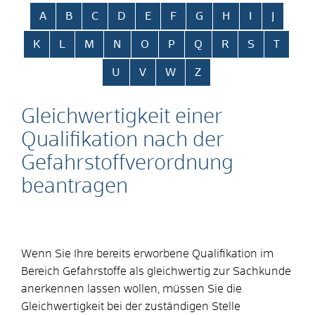
Alphabetisches Register überspringen
A
B
C
D
E
F
G
H
I
J
K
L
M
N
O
P
Q
R
S
T
U
V
W
Z
Gleichwertigkeit einer
Qualifikation nach der
Gefahrstoffverordnung
beantragen
Wenn Sie Ihre bereits erworbene Qualifikation im
Bereich Gefahrstoffe als gleichwertig zur Sachkunde
anerkennen lassen wollen, müssen Sie die
Gleichwertigkeit bei der zuständigen Stelle