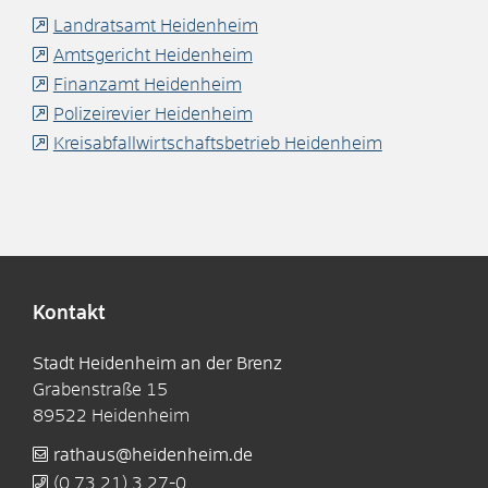
Landratsamt Heidenheim
Amtsgericht Heidenheim
Finanzamt Heidenheim
Polizeirevier Heidenheim
Kreisabfallwirtschaftsbetrieb Heidenheim
Kontakt
Stadt Heidenheim an der Brenz
Grabenstraße 15
89522
Heidenheim
rathaus@heidenheim.de
(0
73
21) 3
27-0