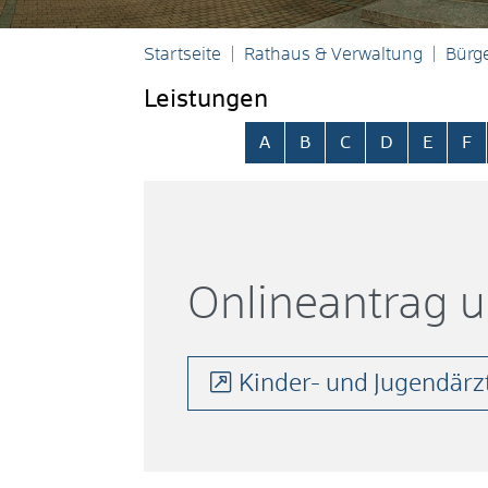
Startseite
Rathaus & Verwaltung
Bürge
Leistungen
Alphabetisches Register übersp
A
B
C
D
E
F
Onlineantrag 
Kinder- und Jugendärzt