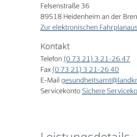
Felsenstraße 36
89518
Heidenheim an der Bre
Zur elektronischen Fahrplanau
Kontakt
Telefon
(0
73
21) 3
21-26
47
Fax
(0
73
21) 3
21-26
40
E-Mail
gesundheitsamt@landkr
Servicekonto
Sichere Servicek