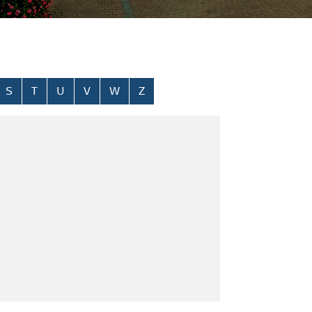
S
T
U
V
W
Z