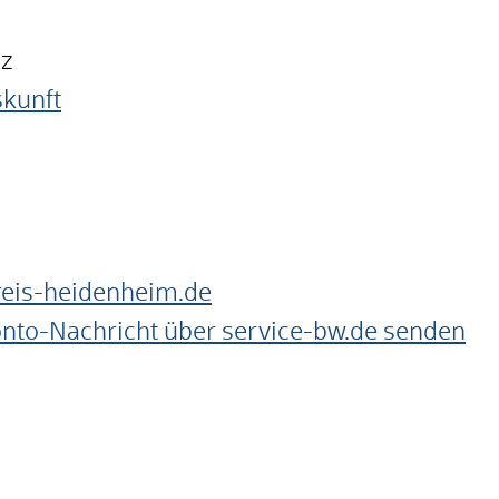
nz
skunft
eis-heidenheim.de
onto-Nachricht über service-bw.de senden