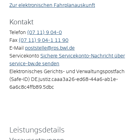
Zur elektronischen Fahrplanauskunft
Kontakt
Telefon
(07
11) 9
04-0
Fax
(07
11) 9
04-1
11
90
E-Mail
poststelle@rps.bwl.de
Servicekonto
Sichere Servicekonto-Nachricht über
service-bw.de senden
Elektronisches Gerichts- und Verwaltungspostfach
(Safe-ID)
DE.Justiz.caaa3a26-ed68-44a6-ab1e-
6a6c8c4ffb89.5dbc
Leistungsdetails