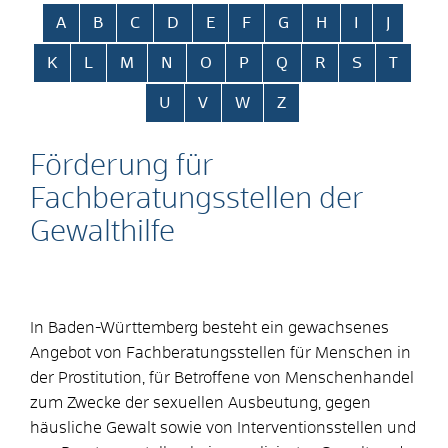
Alphabetisches Register überspringen
A
B
C
D
E
F
G
H
I
J
K
L
M
N
O
P
Q
R
S
T
U
V
W
Z
Förderung für
Fachberatungsstellen der
Gewalthilfe
In Baden-Württemberg besteht ein gewachsenes
Angebot von Fachberatungsstellen für Menschen in
der Prostitution, für Betroffene von Menschenhandel
zum Zwecke der sexuellen Ausbeutung, gegen
häusliche Gewalt sowie von Interventionsstellen und