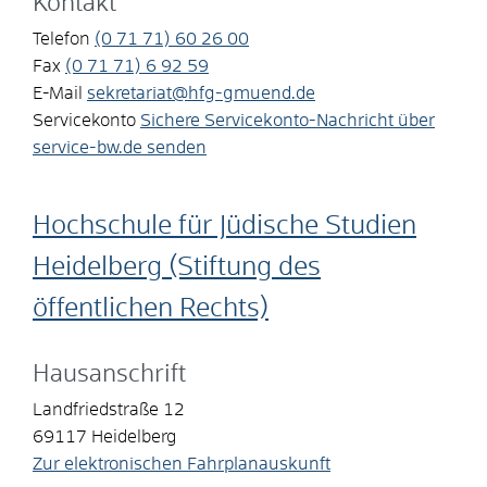
Kontakt
Telefon
(0
71
71) 60
26
00
Fax
(0
71
71) 6
92
59
E-Mail
sekretariat@hfg-gmuend.de
Servicekonto
Sichere Servicekonto-Nachricht über
service-bw.de senden
Hochschule für Jüdische Studien
Heidelberg (Stiftung des
öffentlichen Rechts)
Hausanschrift
Landfriedstraße 12
69117
Heidelberg
Zur elektronischen Fahrplanauskunft