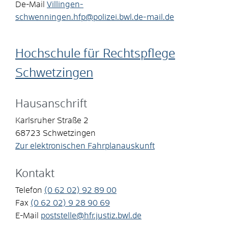
De-Mail
Villingen-
schwenningen.hfp@polizei.bwl.de-mail.de
Hochschule für Rechtspflege
Schwetzingen
Hausanschrift
Karlsruher Straße 2
68723
Schwetzingen
Zur elektronischen Fahrplanauskunft
Kontakt
Telefon
(0
62
02) 92
89
00
Fax
(0
62
02) 9
28
90
69
E-Mail
poststelle@hfr.justiz.bwl.de