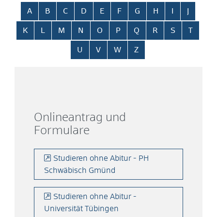
Alphabetisches Register überspringen
A
B
C
D
E
F
G
H
I
J
K
L
M
N
O
P
Q
R
S
T
U
V
W
Z
Onlineantrag und
Formulare
Studieren ohne Abitur - PH
Schwäbisch Gmünd
Studieren ohne Abitur -
Universität Tübingen