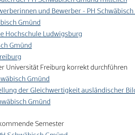
Daten der PH Schwäbisch Gmünd mitteilen
werberinnen und Bewerber - PH Schwäbisc
äbisch Gmünd
e Hochschule Ludwigsburg
sch Gmünd
reiburg
r Universität Freiburg korrekt durchführen
chwäbisch Gmünd
ellung der Gleichwertigkeit ausländischer B
chwäbisch Gmünd
as kommende Semester