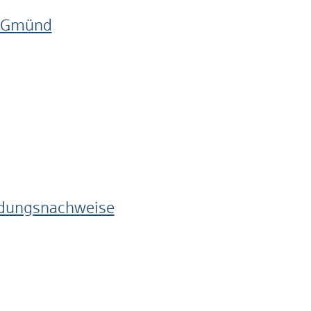
h Gmünd
ildungsnachweise