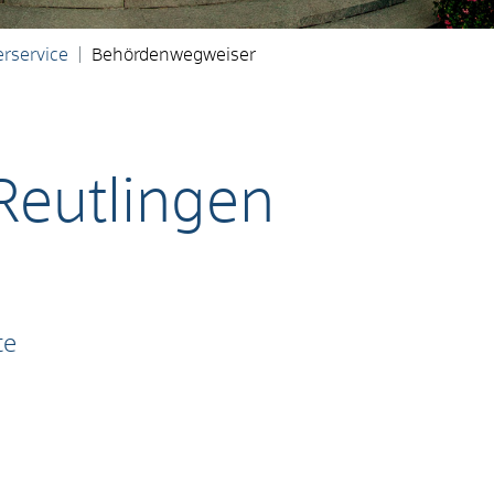
rservice
Behördenwegweiser
Reutlingen
te