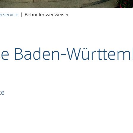
rservice
Behördenwegweiser
ie Baden-Württe
te