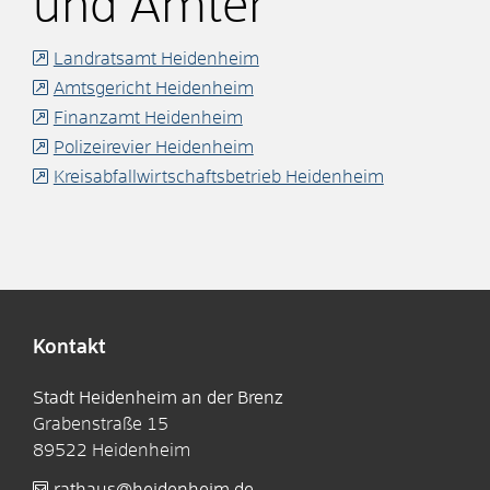
und Ämter
Landratsamt Heidenheim
Amtsgericht Heidenheim
Finanzamt Heidenheim
Polizeirevier Heidenheim
Kreisabfallwirtschaftsbetrieb Heidenheim
Kontakt
Stadt Heidenheim an der Brenz
Grabenstraße 15
89522
Heidenheim