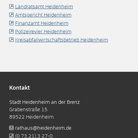
Landratsamt Heidenheim
Amtsgericht Heidenheim
Finanzamt Heidenheim
Polizeirevier Heidenheim
Kreisabfallwirtschaftsbetrieb Heidenheim
Kontakt
Stadt Heidenheim an der Brenz
Grabenstraße 15
89522
Heidenheim
rathaus@heidenheim.de
(0
73
21) 3
27-0