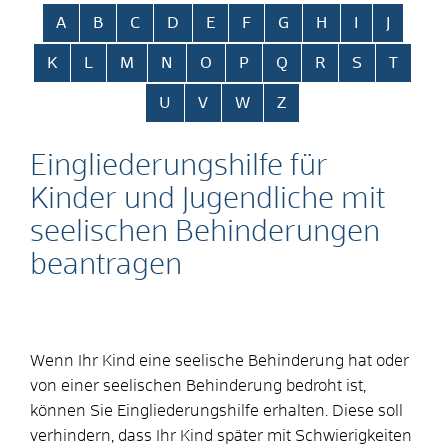
Alphabetisches Register überspringen
A
B
C
D
E
F
G
H
I
J
K
L
M
N
O
P
Q
R
S
T
U
V
W
Z
Eingliederungshilfe für
Kinder und Jugendliche mit
seelischen Behinderungen
beantragen
Wenn Ihr Kind eine seelische Behinderung hat oder
von einer seelischen Behinderung bedroht ist,
können Sie Eingliederungshilfe erhalten.
Diese soll
verhindern, dass Ihr Kind später mit Schwierigkeiten