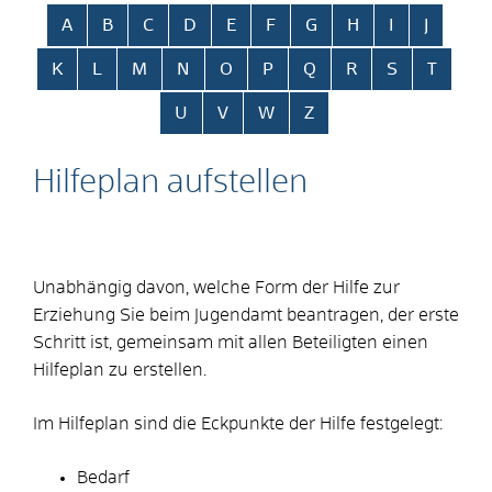
Alphabetisches Register überspringen
A
B
C
D
E
F
G
H
I
J
K
L
M
N
O
P
Q
R
S
T
U
V
W
Z
Hilfeplan aufstellen
Unabhängig davon, welche Form der Hilfe zur
Erziehung Sie beim Jugendamt beantragen, der erste
Schritt ist, gemeinsam mit allen Beteiligten einen
Hilfeplan zu erstellen.
Im Hilfeplan sind die Eckpunkte der Hilfe festgelegt:
Bedarf