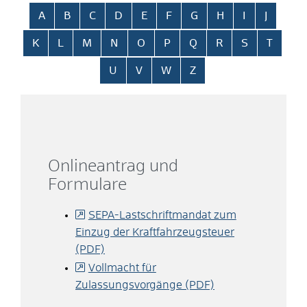
Alphabetisches Register überspringen
A
B
C
D
E
F
G
H
I
J
K
L
M
N
O
P
Q
R
S
T
U
V
W
Z
Onlineantrag und
Formulare
SEPA-Lastschriftmandat zum
Einzug der Kraftfahrzeugsteuer
(PDF)
Vollmacht für
Zulassungsvorgänge (PDF)