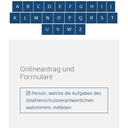
Alphabetisches Register überspringen
A
B
C
D
E
F
G
H
I
J
K
L
M
N
O
P
Q
R
S
T
U
V
W
Z
Onlineantrag und
Formulare
Person, welche die Aufgaben des
Strahlenschutzverantwortlichen
wahrnimmt, mitteilen