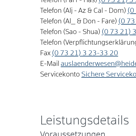
Telefon (Farf - Has)
(0
73
21) 3
Telefon (Alj - Az & Cal - Dom)
(0
Telefon (Al_ & Don - Fare)
(0
73
Telefon (Sao - Shua)
(0
73
21) 
Telefon (Verpflichtungserkläru
Fax
(0
73
21) 3
23-33
20
E-Mail
auslaenderwesen@heid
Servicekonto
Sichere Servicek
Leistungsdetails
Voraussetzungen