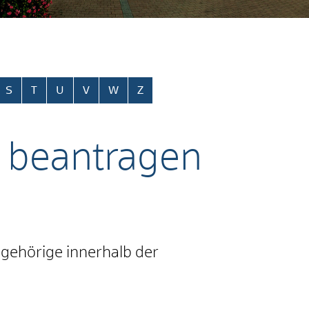
S
T
U
V
W
Z
s beantragen
ngehörige innerhalb der