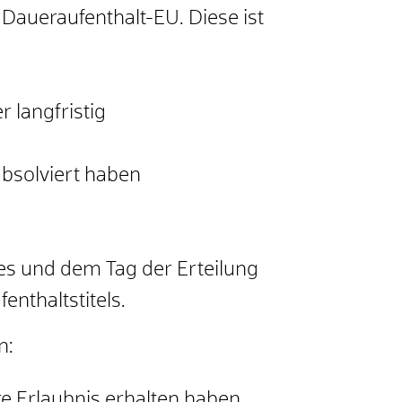
m Daueraufenthalt-E
U
. Diese ist
 langfristig
absolviert haben
es und dem Tag der Erteilung
nthaltstitels.
n:
re Erlaubnis erhalten haben