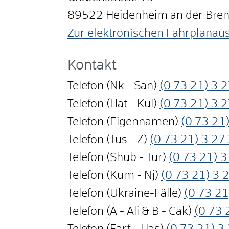
89522
Heidenheim an der Bre
Zur elektronischen Fahrplanau
Kontakt
Telefon (Nk - San)
(0
73
21) 3
2
Telefon (Hat - Kul)
(0
73
21) 3
2
Telefon (Eigennamen)
(0
73
21)
Telefon (Tus - Z)
(0
73
21) 3
27
Telefon (Shub - Tur)
(0
73
21) 3
Telefon (Kum - Nj)
(0
73
21) 3
Telefon (Ukraine-Fälle)
(0
73
21
Telefon (A - Ali & B - Cak)
(0
73