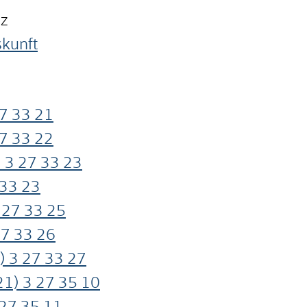
nz
skunft
7
33
21
7
33
22
 3
27
33
23
33
23
27
33
25
27
33
26
) 3
27
33
27
21) 3
27
35
10