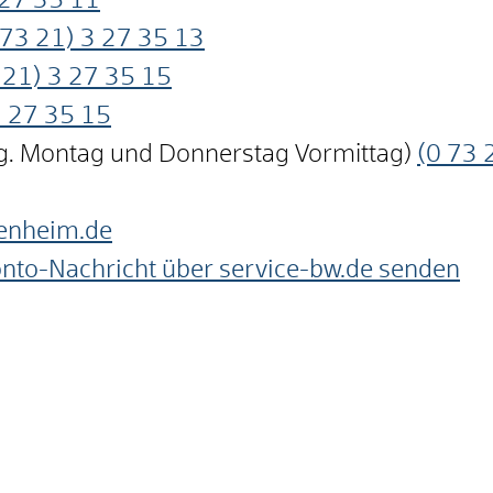
27
35
11
73
21) 3
27
35
13
21) 3
27
35
15
3
27
35
15
ng. Montag und Donnerstag Vormittag)
(0
73
enheim.de
onto-Nachricht über service-bw.de senden