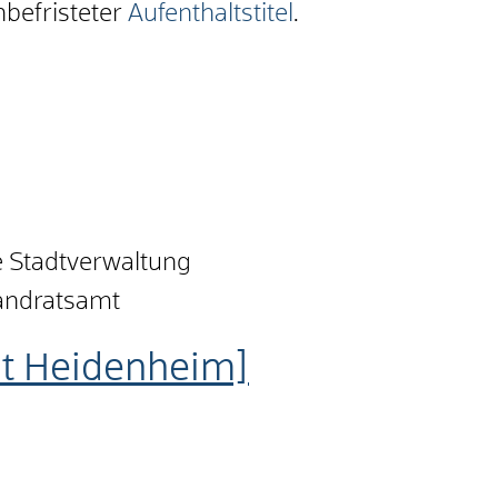
nbefristeter
Aufenthaltstitel
.
e Stadtverwaltung
Landratsamt
dt Heidenheim]