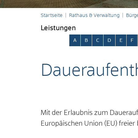
Startseite
Rathaus & Verwaltung
Bürge
Leistungen
Alphabetisches Register übersp
A
B
C
D
E
F
Daueraufenth
Mit der Erlaubnis zum Dauerauf
Europäischen Union (EU) freier