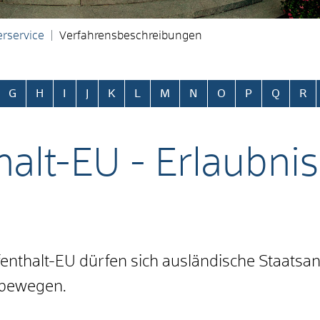
rservice
Verfahrensbeschreibungen
ringen
G
H
I
J
K
L
M
N
O
P
Q
R
alt-EU - Erlaubni
enthalt-EU dürfen sich ausländische Staatsa
 bewegen.