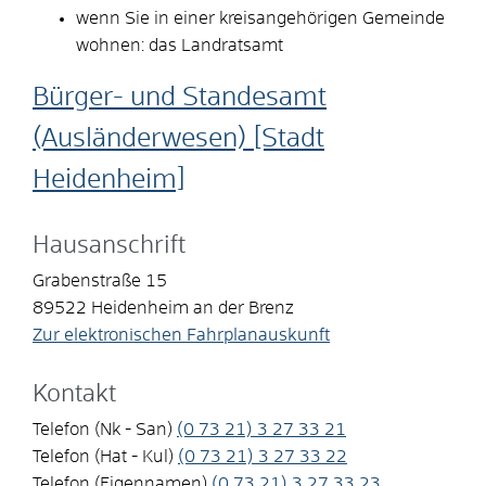
wenn Sie in einer kreisangehörigen Gemeinde
wohnen: das Landratsamt
Bürger- und Standesamt
(Ausländerwesen) [Stadt
Heidenheim]
Hausanschrift
Grabenstraße 15
89522
Heidenheim an der Brenz
Zur elektronischen Fahrplanauskunft
Kontakt
Telefon (Nk - San)
(0
73
21) 3
27
33
21
Telefon (Hat - Kul)
(0
73
21) 3
27
33
22
Telefon (Eigennamen)
(0
73
21) 3
27
33
23