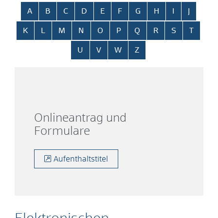
Alphabetisches Register überspringen
A
B
C
D
E
F
G
H
I
J
K
L
M
N
O
P
Q
R
S
T
U
V
W
Z
Onlineantrag und
Formulare
Aufenthaltstitel