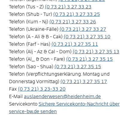
Telefon (Tus - Z)
(0
73
21) 3
27
33
23
Telefon (Shub - Tur)
(0
73
21) 3
27
33
25
Telefon (Kum - Nj)
(0
73
21) 3
27
33
26
Telefon (Ukraine-Fälle)
(0
73
21) 3
27
33
27
Telefon (A - Ali & B - Cak)
(0
73
21) 3
27
35
10
Telefon (Farf - Has)
(0
73
21) 3
27
35
11
Telefon (Alj - Az & Cal - Dom)
(0
73
21) 3
27
35
13
Telefon (Al_ & Don - Fare)
(0
73
21) 3
27
35
15
Telefon (Sao - Shua)
(0
73
21) 3
27
35
15
Telefon (Verpflichtungserklärung. Montag und
Donnerstag Vormittag)
(0
73
21) 3
27
35
17
Fax
(0
73
21) 3
23-33
20
E-Mail
auslaenderwesen@heidenheim.de
Servicekonto
Sichere Servicekonto-Nachricht über
service-bw.de senden