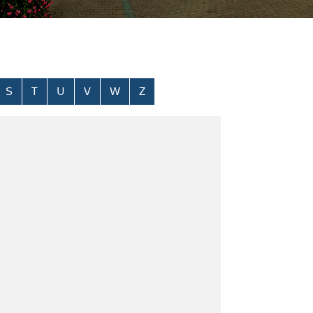
S
T
U
V
W
Z