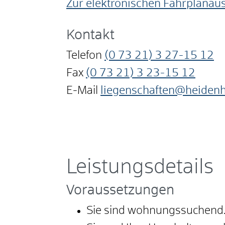
Zur elektronischen Fahrplanau
Kontakt
Telefon
(0
73
21) 3
27-15
12
Fax
(0
73
21) 3
23-15
12
E-Mail
liegenschaften@heiden
Leistungsdetails
Voraussetzungen
Sie sind wohnungssuchend