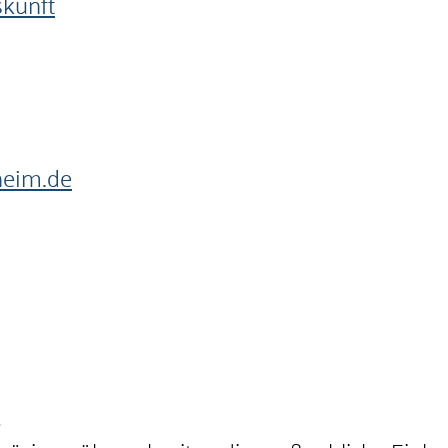
skunft
heim.de
.