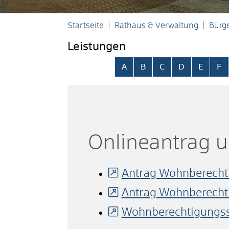
Startseite
Rathaus & Verwaltung
Bürge
Leistungen
Alphabetisches Register übersp
A
B
C
D
E
F
Onlineantrag 
Antrag Wohnberecht
Antrag Wohnberechtig
Wohnberechtigungss