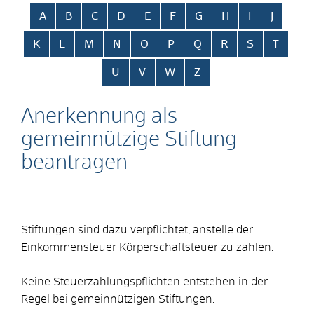
Alphabetisches Register überspringen
A
B
C
D
E
F
G
H
I
J
K
L
M
N
O
P
Q
R
S
T
U
V
W
Z
Anerkennung als
gemeinnützige Stiftung
beantragen
Stiftungen sind dazu verpflichtet, anstelle der
Einkommensteuer Körperschaftsteuer zu zahlen.
Keine Steuerzahlungspflichten entstehen in der
Regel bei gemeinnützigen Stiftungen.