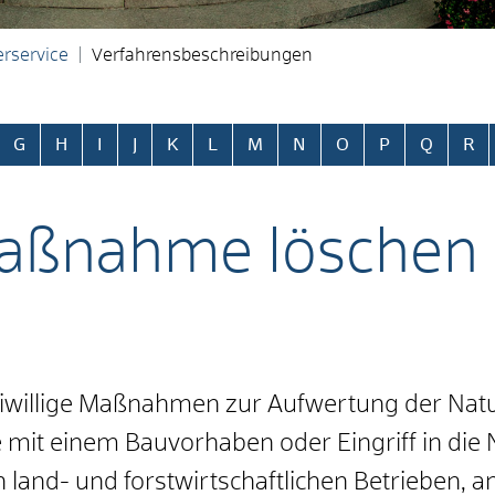
rservice
Verfahrensbeschreibungen
ringen
G
H
I
J
K
L
M
N
O
P
Q
R
aßnahme löschen
willige Maßnahmen zur Aufwertung der Natur
 mit einem Bauvorhaben oder Eingriff in die
nd- und forstwirtschaftlichen Betrieben, a