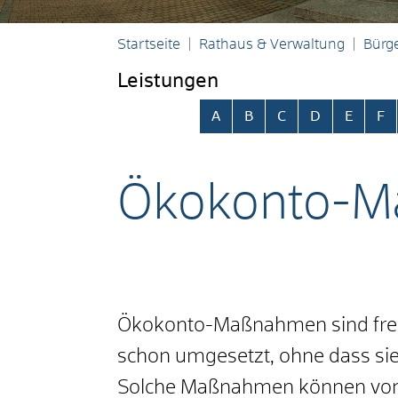
Startseite
Rathaus & Verwaltung
Bürge
Leistungen
Alphabetisches Register übersp
A
B
C
D
E
F
Ökokonto-M
Ökokonto-Maßnahmen sind frei
schon umgesetzt, ohne dass sie
Solche Maßnahmen können von la