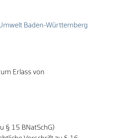
ür Umwelt Baden-Württemberg
 zum Erlass von
 zu § 15 BNatSchG)