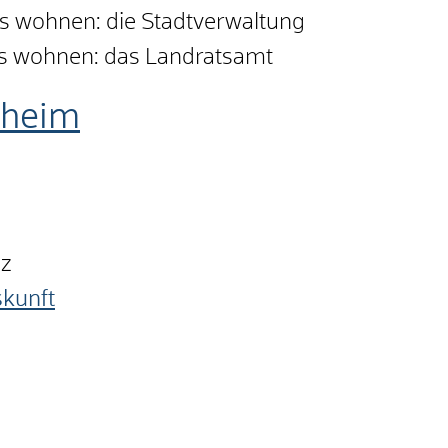
is wohnen: die Stadtverwaltung
is wohnen: das Landratsamt
nheim
nz
skunft