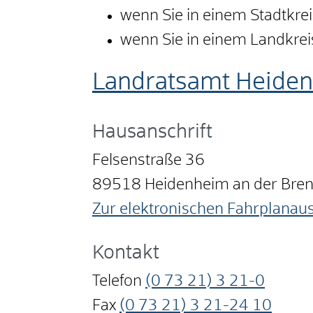
wenn Sie in einem Stadtkre
wenn Sie in einem Landkre
Landratsamt Heide
Hausanschrift
Felsenstraße 36
89518
Heidenheim an der Bre
Zur elektronischen Fahrplanau
Kontakt
Telefon
(0
73
21) 3
21-0
Fax
(0
73
21) 3
21-24
10