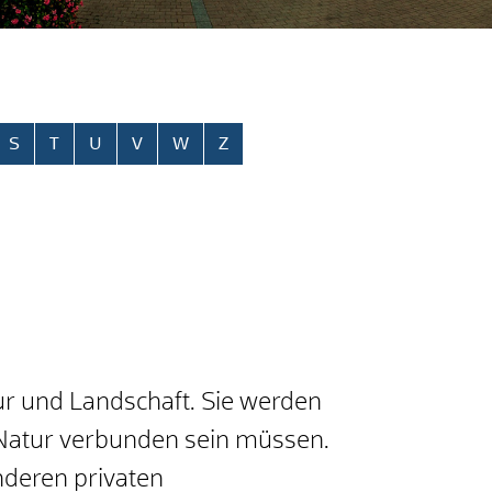
S
T
U
V
W
Z
 und Landschaft. Sie werden
 Natur verbunden sein müssen.
nderen privaten