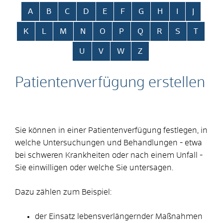
Alphabetisches Register überspringen
A
B
C
D
E
F
G
H
I
J
K
L
M
N
O
P
Q
R
S
T
U
V
W
Z
Patientenverfügung erstellen
Sie können in einer Patientenverfügung festlegen, in
welche Untersuchungen und Behandlungen - etwa
bei schweren Krankheiten oder nach einem Unfall -
Sie einwilligen oder welche Sie untersagen.
Dazu zählen zum Beispiel:
der Einsatz lebensverlängernder Maßnahmen