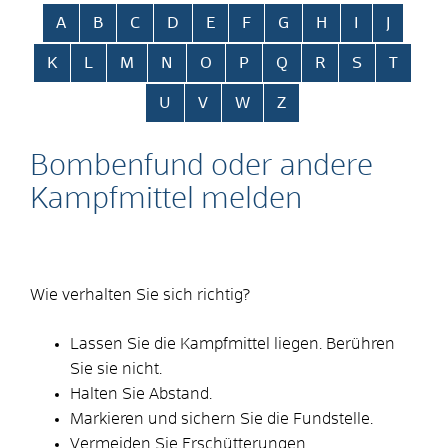
Alphabetisches Register überspringen
A
B
C
D
E
F
G
H
I
J
K
L
M
N
O
P
Q
R
S
T
U
V
W
Z
Bombenfund oder andere
Kampfmittel melden
Wie verhalten Sie sich richtig?
Lassen Sie die Kampfmittel liegen. Berühren
Sie sie nicht.
Halten Sie Abstand.
Markieren und sichern Sie die Fundstelle.
Vermeiden Sie Erschütterungen.