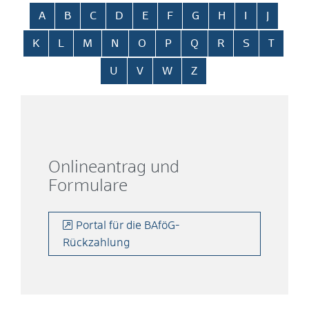
Alphabetisches Register überspringen
A
B
C
D
E
F
G
H
I
J
K
L
M
N
O
P
Q
R
S
T
U
V
W
Z
Onlineantrag und
Formulare
Portal für die BAföG-
Rückzahlung