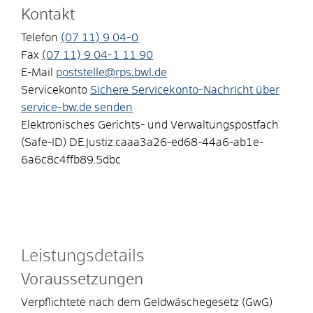
Kontakt
Telefon
(07
11) 9
04-0
Fax
(07
11) 9
04-1
11
90
E-Mail
poststelle@rps.bwl.de
Servicekonto
Sichere Servicekonto-Nachricht über
service-bw.de senden
Elektronisches Gerichts- und Verwaltungspostfach
(Safe-ID)
DE.Justiz.caaa3a26-ed68-44a6-ab1e-
6a6c8c4ffb89.5dbc
Leistungsdetails
Voraussetzungen
Verpflichtete nach dem Geldwäschegesetz (GwG)