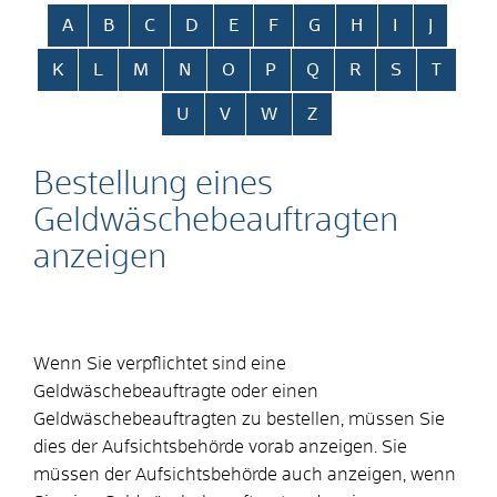
Alphabetisches Register überspringen
A
B
C
D
E
F
G
H
I
J
K
L
M
N
O
P
Q
R
S
T
U
V
W
Z
Bestellung eines
Geldwäschebeauftragten
anzeigen
Wenn Sie verpflichtet sind eine
Geldwäschebeauftragte oder einen
Geldwäschebeauftragten zu bestellen, müssen Sie
dies der Aufsichtsbehörde vorab anzeigen. Sie
müssen der Aufsichtsbehörde auch anzeigen, wenn