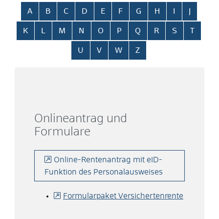
Alphabetisches Register überspringen
A
B
C
D
E
F
G
H
I
J
K
L
M
N
O
P
Q
R
S
T
U
V
W
Z
Onlineantrag und
Formulare
Online-Rentenantrag mit eID-
Funktion des Personalausweises
Formularpaket Versichertenrente