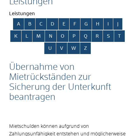
Leistungen
Leistungen
Alphabetisches Register überspringen
A
B
C
D
E
F
G
H
I
J
K
L
M
N
O
P
Q
R
S
T
U
V
W
Z
Übernahme von
Mietrückständen zur
Sicherung der Unterkunft
beantragen
Mietschulden können aufgrund von
Zahlungsunfähigkeit entstehen und möglicherweise