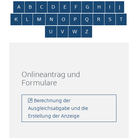
Alphabetisches Register überspringen
A
B
C
D
E
F
G
H
I
J
K
L
M
N
O
P
Q
R
S
T
U
V
W
Z
Onlineantrag und
Formulare
Berechnung der
Ausgleichsabgabe und die
Erstellung der Anzeige