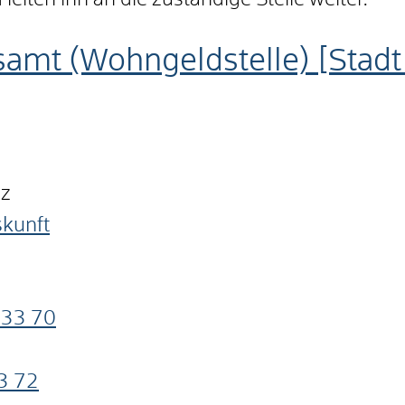
eiten ihn an die zuständige Stelle weiter.
samt (Wohngeldstelle) [Stad
nz
skunft
33
70
3
72