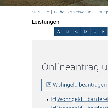
Startseite
Rathaus & Verwaltung
Bürge
Leistungen
Alphabetisches Register übersp
A
B
C
D
E
F
Onlineantrag 
Wohngeld beantragen
Wohngeld – barrieref