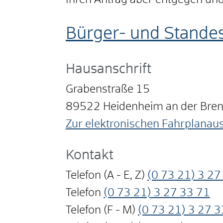
Ihren Antrag aber entgegen und l
Bürger- und Stande
Hausanschrift
Grabenstraße 15
89522
Heidenheim an der Bre
Zur elektronischen Fahrplanau
Kontakt
Telefon (A - E, Z)
(0
73
21) 3
27
Telefon
(0
73
21) 3
27
33
71
Telefon (F - M)
(0
73
21) 3
27
3