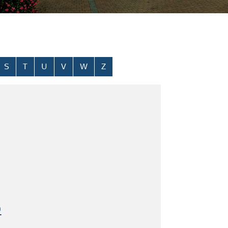
S
T
U
V
W
Z
)