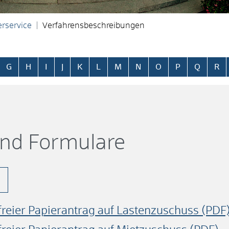
rservice
Verfahrensbeschreibungen
ringen
G
H
I
J
K
L
M
N
O
P
Q
R
und Formulare
reier Papierantrag auf Lastenzuschuss (PDF