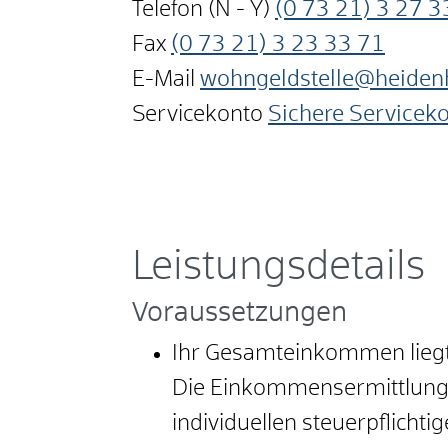
Telefon (N - Y)
(0
73
21) 3
27
3
Fax
(0
73
21) 3
23
33
71
E-Mail
wohngeldstelle@heiden
Servicekonto
Sichere Servicek
Leistungsdetails
Voraussetzungen
Ihr Gesamteinkommen liegt
Die Einkommensermittlung 
individuellen steuerpflicht