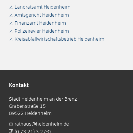
Landratsamt Heidenheim
Amtsgericht Heidenheim
Finanzamt Heidenheim
Polizeirevier Heidenheim
Kreisabfallwirtschaftsbetrieb Heidenheim
Kontakt
Stadt Heidenheim an der Brenz
Grabenstraße 15
89522
Heidenheim
rathaus@heidenheim.de
(0
73
21) 3
27-0