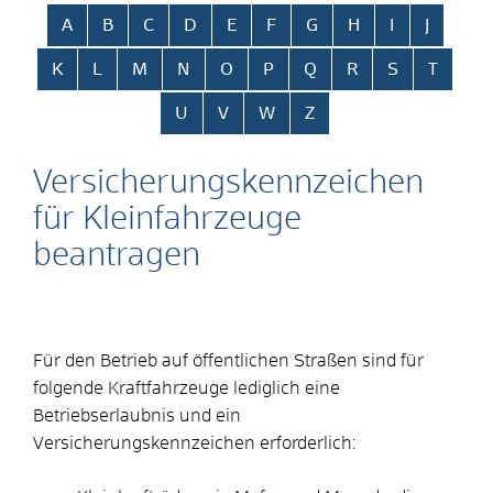
Alphabetisches Register überspringen
A
B
C
D
E
F
G
H
I
J
K
L
M
N
O
P
Q
R
S
T
U
V
W
Z
Versicherungskennzeichen
für Kleinfahrzeuge
beantragen
Für den Betrieb auf öffentlichen Straßen sind für
folgende Kraftfahrzeuge lediglich eine
Betriebserlaubnis und ein
Versicherungskennzeichen erforderlich: