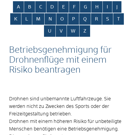
Alphabetisches Register überspringen
A
B
C
D
E
F
G
H
I
J
K
L
M
N
O
P
Q
R
S
T
U
V
W
Z
Betriebsgenehmigung für
Drohnenflüge mit einem
Risiko beantragen
Drohnen sind unbemannte Luftfahrzeuge. Sie
werden nicht zu Zwecken des Sports oder der
Freizeitgestaltung betrieben.
Drohnen mit einem höheren Risiko für unbeteiligte
Menschen benötigen eine Betriebsgenehmigung.