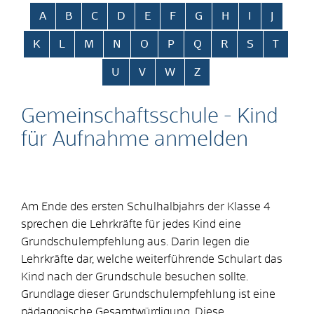
Alphabetisches Register überspringen
A
B
C
D
E
F
G
H
I
J
K
L
M
N
O
P
Q
R
S
T
U
V
W
Z
Gemeinschaftsschule - Kind
für Aufnahme anmelden
Am Ende des ersten Schulhalbjahrs der Klasse 4
sprechen die Lehrkräfte für jedes Kind eine
Grundschulempfehlung aus. Darin legen die
Lehrkräfte dar, welche weiterführende Schulart das
Kind nach der Grundschule besuchen sollte.
Grundlage dieser Grundschulempfehlung ist eine
pädagogische Gesamtwürdigung. Diese