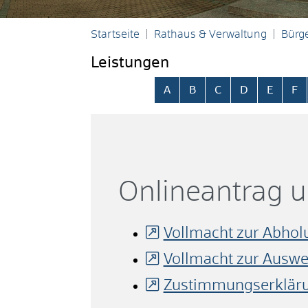
Startseite
Rathaus & Verwaltung
Bürge
Leistungen
Alphabetisches Register übersp
A
B
C
D
E
F
Onlineantrag 
Vollmacht zur Abhol
Vollmacht zur Auswe
Zustimmungserkläru