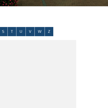
S
T
U
V
W
Z