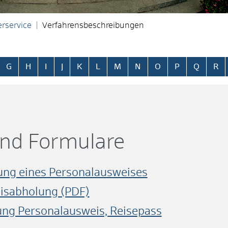
rservice
Verfahrensbeschreibungen
ringen
G
H
I
J
K
L
M
N
O
P
Q
R
und Formulare
ung eines Personalausweises
isabholung (PDF)
ng Personalausweis, Reisepass