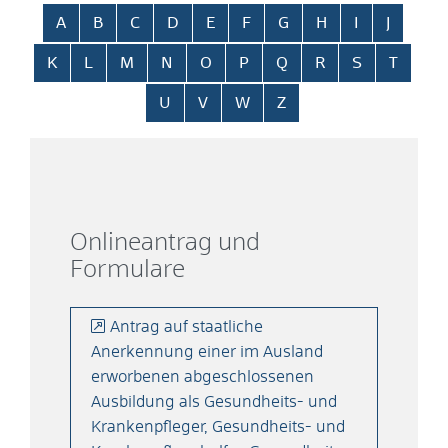
Alphabetisches Register überspringen
A
B
C
D
E
F
G
H
I
J
K
L
M
N
O
P
Q
R
S
T
U
V
W
Z
Onlineantrag und
Formulare
Antrag auf staatliche
Anerkennung einer im Ausland
erworbenen abgeschlossenen
Ausbildung als Gesundheits- und
Krankenpfleger, Gesundheits- und