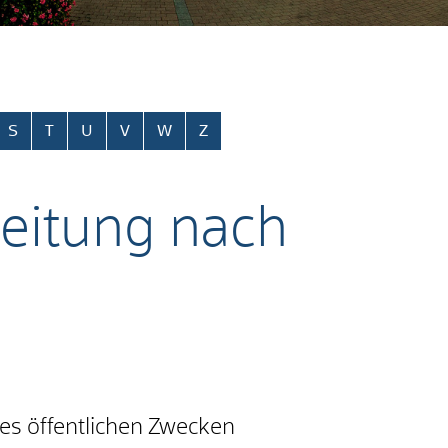
S
T
U
V
W
Z
beitung nach
es öffentlichen Zwecken