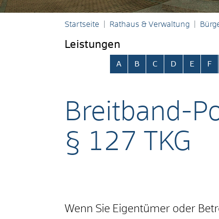
Startseite
Rathaus & Verwaltung
Bürge
Leistungen
Alphabetisches Register übersp
A
B
C
D
E
F
Breitband-Po
§ 127 TKG
Wenn Sie Eigentümer oder Betre