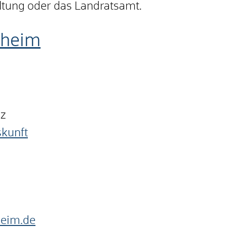
ltung oder das Landratsamt.
nheim
nz
skunft
heim.de