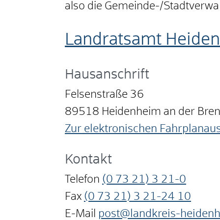
also die Gemeinde-/Stadtverwa
Landratsamt Heide
Hausanschrift
Felsenstraße 36
89518
Heidenheim an der Bre
Zur elektronischen Fahrplanau
Kontakt
Telefon
(0
73
21) 3
21-0
Fax
(0
73
21) 3
21-24
10
E-Mail
post@landkreis-heiden