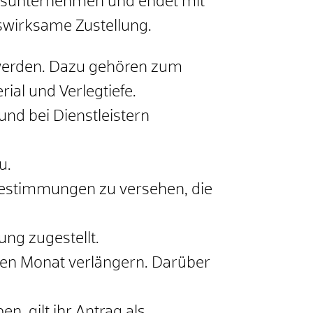
onsunternehmen und endet mit
wirksame Zustellung.
werden. Dazu gehören zum
ial und Verlegtiefe.
nd bei Dienstleistern
u.
bestimmungen zu versehen, die
ng zugestellt.
inen Monat verlängern. Darüber
, gilt ihr Antrag als