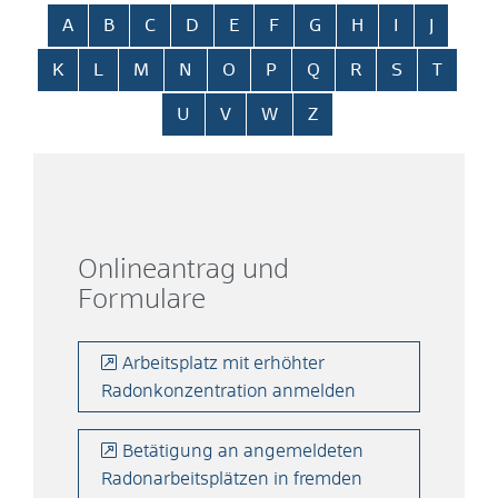
Alphabetisches Register überspringen
A
B
C
D
E
F
G
H
I
J
K
L
M
N
O
P
Q
R
S
T
U
V
W
Z
Onlineantrag und
Formulare
Arbeitsplatz mit erhöhter
Radonkonzentration anmelden
Betätigung an angemeldeten
Radonarbeitsplätzen in fremden