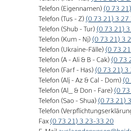
Telefon (Eigennamen)
(0
73
21)
Telefon (Tus - Z)
(0
73
21) 3
27
Telefon (Shub - Tur)
(0
73
21) 3
Telefon (Kum - Nj)
(0
73
21) 3
Telefon (Ukraine-Fälle)
(0
73
21
Telefon (A - Ali & B - Cak)
(0
73
Telefon (Farf - Has)
(0
73
21) 3
Telefon (Alj - Az & Cal - Dom)
(0
Telefon (Al_ & Don - Fare)
(0
73
Telefon (Sao - Shua)
(0
73
21) 
Telefon (Verpflichtungserkläru
Fax
(0
73
21) 3
23-33
20