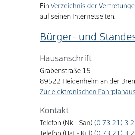
Ein
Verzeichnis der Vertretung
auf seinen Internetseiten.
Bürger- und Stande
Hausanschrift
Grabenstraße 15
89522
Heidenheim an der Bre
Zur elektronischen Fahrplanau
Kontakt
Telefon (Nk - San)
(0
73
21) 3
2
Telefon (Hat - Kul)
(0
73
21) 3
2