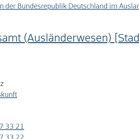
en der Bundesrepublik Deutschland im Ausla
samt (Ausländerwesen) [Sta
nz
skunft
7
33
21
7
33
22