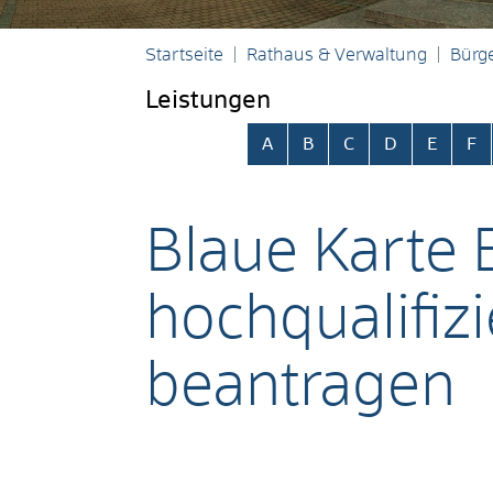
Startseite
Rathaus & Verwaltung
Bürge
Leistungen
Alphabetisches Register übersp
A
B
C
D
E
F
Blaue Karte 
hochqualifiz
beantragen