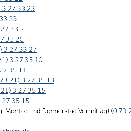
 3
27
33
23
33
23
27
33
25
27
33
26
) 3
27
33
27
21) 3
27
35
10
27
35
11
73
21) 3
27
35
13
21) 3
27
35
15
3
27
35
15
ng. Montag und Donnerstag Vormittag)
(0
73