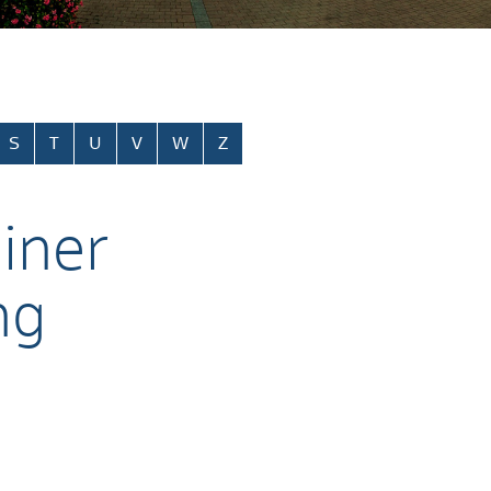
S
T
U
V
W
Z
iner
ng