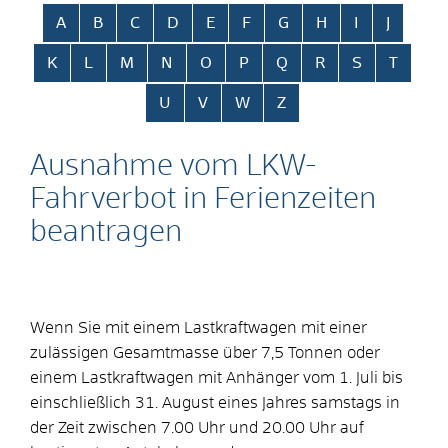
Alphabetisches Register überspringen
A
B
C
D
E
F
G
H
I
J
K
L
M
N
O
P
Q
R
S
T
U
V
W
Z
Ausnahme vom LKW-
Fahrverbot in Ferienzeiten
beantragen
Wenn Sie mit einem Lastkraftwagen mit einer
zulässigen Gesamtmasse über 7,5 Tonnen oder
einem Lastkraftwagen mit Anhänger vom 1. Juli bis
einschließlich 31. August eines Jahres samstags in
der Zeit zwischen 7.00 Uhr und 20.00 Uhr auf