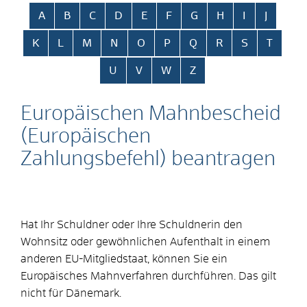
Alphabetisches Register überspringen
A
B
C
D
E
F
G
H
I
J
K
L
M
N
O
P
Q
R
S
T
U
V
W
Z
Europäischen Mahnbescheid
(Europäischen
Zahlungsbefehl) beantragen
Hat Ihr Schuldner oder Ihre Schuldnerin den
Wohnsitz oder gewöhnlichen Aufenthalt in einem
anderen EU-Mitgliedstaat, können Sie ein
Europäisches Mahnverfahren durchführen.
Das gilt
nicht für Dänemark.