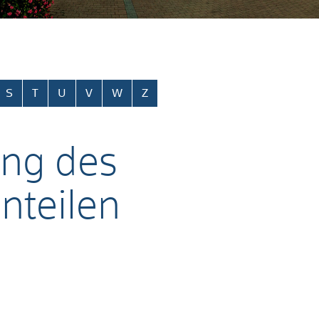
S
T
U
V
W
Z
ng des
nteilen