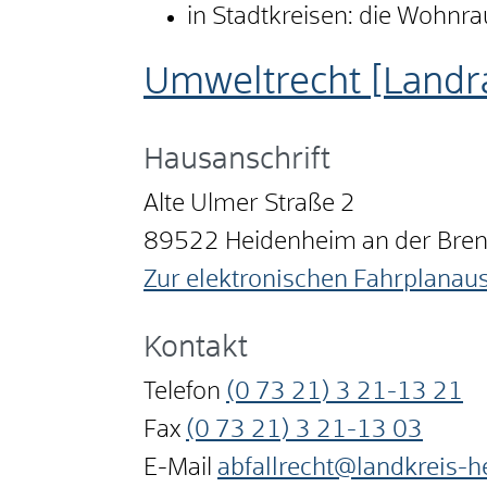
in Stadtkreisen: die Wohnr
Umweltrecht [Landr
Hausanschrift
Alte Ulmer Straße 2
89522
Heidenheim an der Bre
Zur elektronischen Fahrplanau
Kontakt
Telefon
(0
73
21) 3
21-13
21
Fax
(0
73
21) 3
21-13
03
E-Mail
abfallrecht@landkreis-