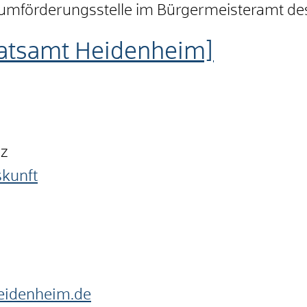
aumförderungsstelle im Bürgermeisteramt de
atsamt Heidenheim]
nz
skunft
heidenheim.de