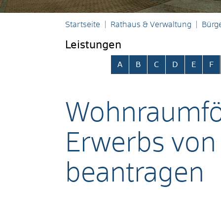
Startseite
Rathaus & Verwaltung
Bürge
Leistungen
Alphabetisches Register übersp
A
B
C
D
E
F
Wohnraumför
Erwerbs von
beantragen